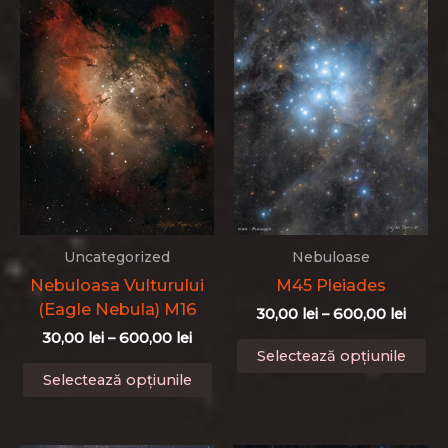
pr
Opțiunile
pot
fi
alese
în
pagina
produsului.
Uncategorized
Nebuloase
Nebuloasa Vulturului
M45 Pleiades
(Eagle Nebula) M16
Interv
30,00
lei
–
600,00
lei
de
Interval
30,00
lei
–
600,00
lei
Ac
prețur
Selectează opțiunile
de
Acest
pr
30,00 
prețuri:
Selectează opțiunile
până
produs
ar
30,00 lei
la
până
are
ma
600,0
la
mai
mu