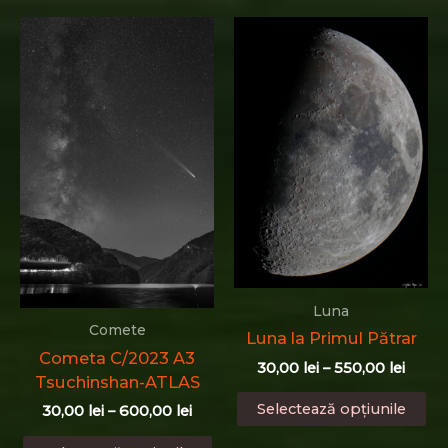
la
la
mai
ma
600,00 lei
600,0
multe
mu
variații.
var
Opțiunile
Op
pot
po
fi
fi
alese
al
în
în
pagina
pa
produsului.
pr
Luna
Comete
Luna la Primul Pătrar
Cometa C/2023 A3
Interv
30,00
lei
–
550,00
lei
Tsuchinshan-ATLAS
de
Ac
prețur
Selectează opțiunile
Interval
30,00
lei
–
600,00
lei
pr
30,00 
de
Acest
până
ar