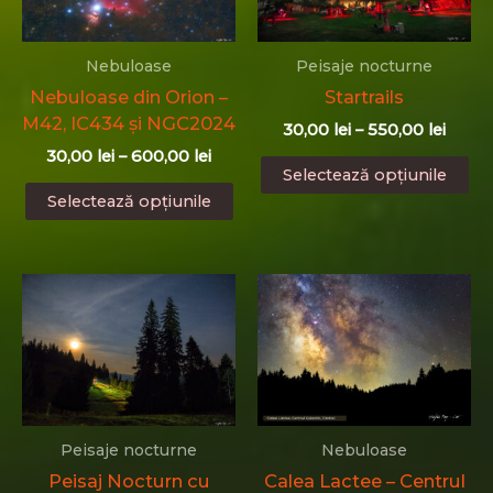
pa
fi
pr
alese
în
Nebuloase
Peisaje nocturne
pagina
Nebuloase din Orion –
Startrails
produsului.
M42, IC434 și NGC2024
Interv
30,00
lei
–
550,00
lei
de
Interval
30,00
lei
–
600,00
lei
Ac
prețur
Selectează opțiunile
de
Acest
pr
30,00 
prețuri:
Selectează opțiunile
până
produs
ar
30,00 lei
la
până
are
ma
550,00
la
mai
mu
600,00 lei
multe
var
variații.
Op
Opțiunile
po
pot
fi
fi
al
alese
în
în
pa
Peisaje nocturne
Nebuloase
pagina
pr
Peisaj Nocturn cu
Calea Lactee – Centrul