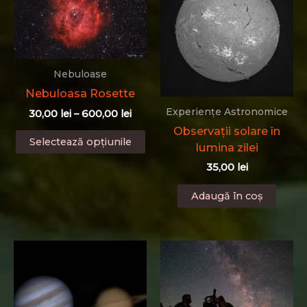
Opțiunile
Op
pot
po
fi
fi
alese
al
în
în
Nebuloase
pagina
pa
Nebuloasa Rosette
produsului.
pr
Experiențe Astronomice
Interval
30,00
lei
–
600,00
lei
de
Observații solare în
Acest
prețuri:
Selectează opțiunile
lumina zilei
produs
30,00 lei
până
are
35,00
lei
la
mai
600,00 lei
Adaugă în coș
multe
variații.
Opțiunile
pot
fi
alese
în