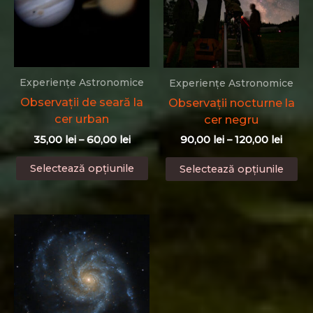
pagina
produsului.
Experiențe Astronomice
Experiențe Astronomice
Observații de seară la
Observații nocturne la
cer urban
cer negru
Interval
Interv
35,00
lei
–
60,00
lei
90,00
lei
–
120,00
lei
de
de
Acest
Ac
prețuri:
prețur
Selectează opțiunile
Selectează opțiunile
produs
pr
35,00 lei
90,00 
până
are
până
ar
la
la
mai
ma
60,00 lei
120,00
multe
mu
variații.
var
Opțiunile
Op
pot
po
fi
fi
alese
al