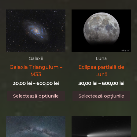
ar
pot
la
ma
600,0
fi
mu
alese
var
în
Op
pagina
po
produsului.
fi
al
în
Galaxii
Luna
pa
Galaxia Triangulum –
Eclipsa parțială de
pr
M33
Lună
Interval
Interv
30,00
lei
–
600,00
lei
30,00
lei
–
600,00
lei
de
de
Acest
Ac
prețuri:
prețur
Selectează opțiunile
Selectează opțiunile
produs
pr
30,00 lei
30,00 
până
până
are
ar
la
la
mai
ma
600,00 lei
600,0
multe
mu
variații.
var
Opțiunile
Op