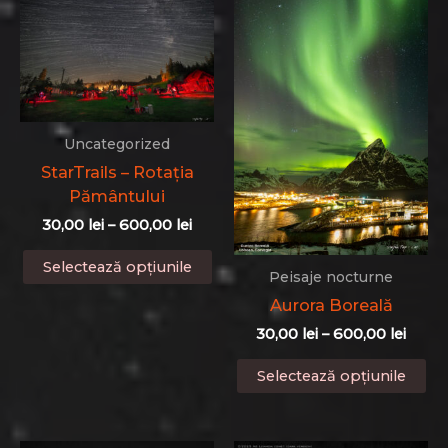
Uncategorized
StarTrails – Rotația
Pământului
Interval
30,00
lei
–
600,00
lei
de
Acest
prețuri:
Selectează opțiunile
produs
Peisaje nocturne
30,00 lei
până
are
Aurora Boreală
la
mai
Interv
30,00
lei
–
600,00
lei
600,00 lei
multe
de
Ac
prețur
variații.
Selectează opțiunile
pr
30,00 
Opțiunile
până
ar
pot
la
ma
fi
600,0