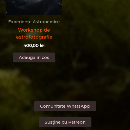
în
în
pagina
pa
produsului.
pr
Experiențe Astronomice
Workshop de
astrofotografie
400,00
lei
Adaugă în coș
Comunitate WhatsApp
Susține cu Patreon