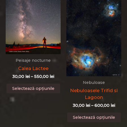
600,00 lei
multe
var
variații.
Op
Opțiunile
po
pot
fi
fi
al
alese
în
în
pa
pagina
pr
produsului.
Peisaje nocturne
Calea Lactee
Interval
30,00
lei
–
550,00
lei
de
Nebuloase
Acest
prețuri:
Selectează opțiunile
Nebuloasele Trifid si
produs
30,00 lei
Lagoon
până
are
la
mai
Interv
30,00
lei
–
600,00
lei
550,00 lei
de
multe
Ac
prețur
Selectează opțiunile
variații.
pr
30,00 
Opțiunile
până