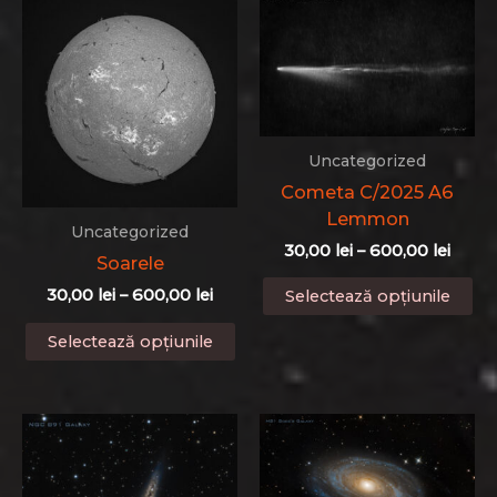
mu
alese
var
în
Op
pagina
po
produsului.
fi
al
Uncategorized
în
Cometa C/2025 A6
pa
Lemmon
pr
Uncategorized
Interv
30,00
lei
–
600,00
lei
Soarele
de
Ac
prețur
Interval
30,00
lei
–
600,00
lei
Selectează opțiunile
pr
30,00 
de
Acest
până
ar
prețuri:
Selectează opțiunile
produs
la
30,00 lei
ma
600,0
până
are
mu
la
mai
var
600,00 lei
multe
Op
variații.
po
Opțiunile
fi