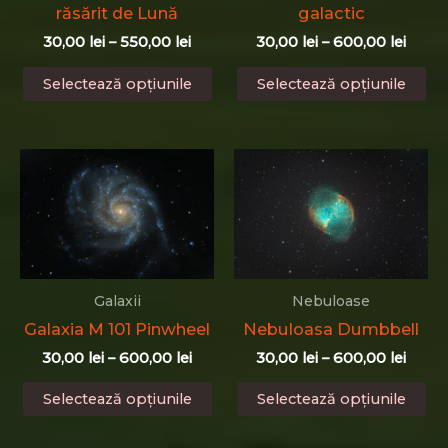
produsului.
răsărit de Lună
galactic
Interval
Interv
30,00
lei
–
550,00
lei
30,00
lei
–
600,00
lei
de
de
Acest
Ac
prețuri:
prețur
Selectează opțiunile
Selectează opțiunile
produs
pr
30,00 lei
30,00 
până
până
are
ar
la
la
mai
ma
550,00 lei
600,0
multe
mu
variații.
var
Opțiunile
Op
pot
po
fi
fi
alese
al
Galaxii
Nebuloase
în
în
Galaxia M 101 Pinwheel
Nebuloasa Dumbbell
pagina
pa
Interval
Interv
produsului.
pr
30,00
lei
–
600,00
lei
30,00
lei
–
600,00
lei
de
de
Acest
Ac
prețuri:
prețur
Selectează opțiunile
Selectează opțiunile
produs
pr
30,00 lei
30,00 
până
până
are
ar