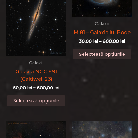
pot
al
fi
în
alese
pa
Galaxii
în
pr
M 81 – Galaxia lui Bode
pagina
Interv
produsului.
30,00
lei
–
600,00
lei
de
Ac
prețur
Selectează opțiunile
pr
30,00 
Galaxii
până
ar
la
Galaxia NGC 891
ma
600,0
(Caldwell 23)
mu
var
Interval
50,00
lei
–
600,00
lei
de
Op
Acest
prețuri:
Selectează opțiunile
po
produs
50,00 lei
fi
până
are
al
la
mai
600,00 lei
în
multe
pa
variații.