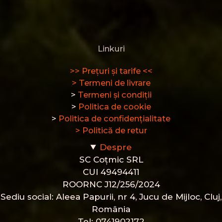
Linkuri
>> Prețuri și tarife <<
> Termeni de livrare
>
Termeni și condiții
>
Politica de cookie
>
Politica de confidențialitate
> Politică de retur
Despre
SC Coțmic SRL
CUI 49494411
ROORNC J12/256/2024
Sediu social: Aleea Papurii, nr 4, Jucu de Mijloc, Cluj,
România
Tel: 0741902172