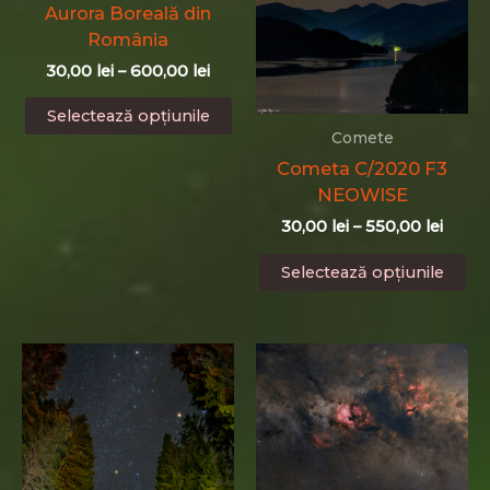
pa
Aurora Boreală din
pagina
pr
România
produsului.
Interval
30,00
lei
–
600,00
lei
de
Acest
prețuri:
Selectează opțiunile
produs
30,00 lei
Comete
până
are
Cometa C/2020 F3
la
mai
NEOWISE
600,00 lei
multe
Interv
30,00
lei
–
550,00
lei
variații.
de
Ac
Opțiunile
prețur
Selectează opțiunile
pr
pot
30,00 
până
ar
fi
la
ma
alese
550,00
mu
în
var
pagina
Op
produsului.
po
fi