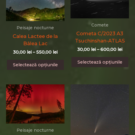
pot
po
fi
fi
alese
al
Comete
în
în
Peisaje nocturne
Cometa C/2023 A3
pagina
pa
Calea Lactee de la
Tsuchinshan-ATLAS
produsului.
pr
Bâlea Lac
Interv
30,00
lei
–
600,00
lei
Interval
30,00
lei
–
550,00
lei
de
de
Ac
Acest
prețur
Selectează opțiunile
prețuri:
Selectează opțiunile
pr
30,00 
produs
30,00 lei
până
ar
până
are
la
ma
la
mai
600,0
550,00 lei
mu
multe
var
variații.
Op
Opțiunile
po
pot
fi
fi
al
alese
în
Peisaje nocturne
în