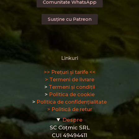
Comunitate WhatsApp
Opțiunile
pot
Susține cu Patreon
fi
alese
în
pagina
produsului.
Linkuri
>> Prețuri și tarife <<
> Termeni de livrare
>
Termeni și condiții
>
Politica de cookie
>
Politica de confidențialitate
> Politică de retur
Despre
SC Coțmic SRL
CUI 49494411