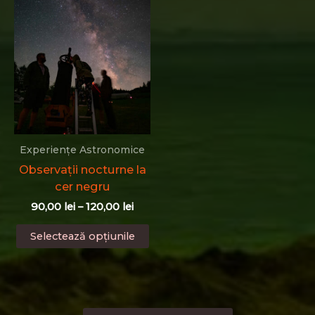
60,00 
mu
var
Op
po
fi
al
în
pa
pr
Experiențe Astronomice
Observații nocturne la
cer negru
Interval
90,00
lei
–
120,00
lei
de
Acest
prețuri:
Selectează opțiunile
produs
90,00 lei
până
are
la
mai
120,00 lei
multe
variații.