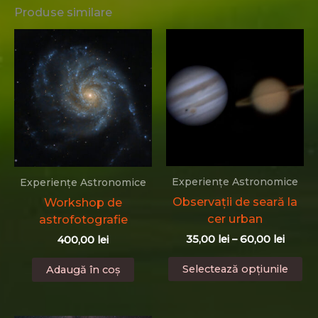
Produse similare
Experiențe Astronomice
Experiențe Astronomice
Observații de seară la
Workshop de
cer urban
astrofotografie
Interv
35,00
lei
–
60,00
lei
400,00
lei
de
Ac
prețuri
Selectează opțiunile
Adaugă în coș
pr
35,00 l
până
ar
la
ma