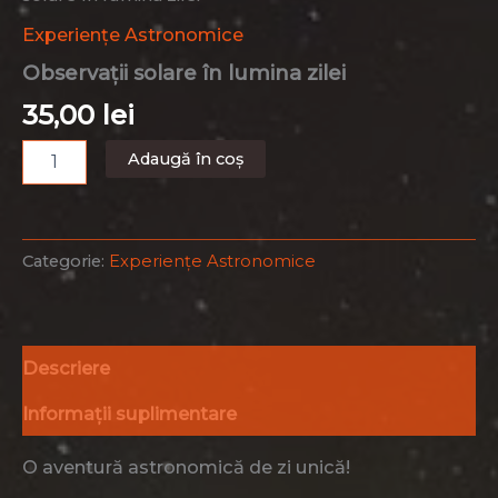
Experiențe Astronomice
Observații solare în lumina zilei
35,00
lei
Cantitate
Adaugă în coș
Observații
solare
în
lumina
Categorie:
Experiențe Astronomice
zilei
Descriere
Informații suplimentare
O aventură astronomică de zi unică!