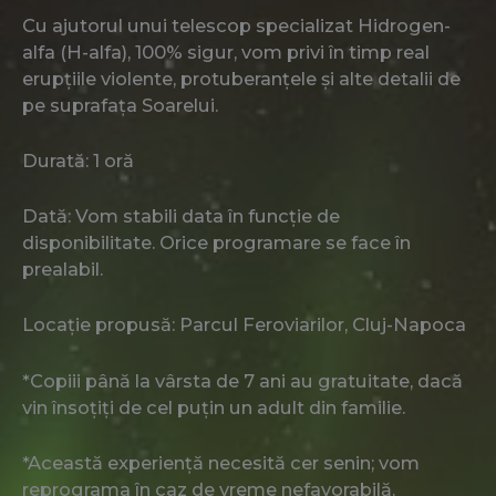
Cu ajutorul unui telescop specializat Hidrogen-
alfa (H-alfa), 100% sigur, vom privi în timp real
erupțiile violente, protuberanțele și alte detalii de
pe suprafața Soarelui.
Durată: 1 oră
Dată: Vom stabili data în funcție de
disponibilitate. Orice programare se face în
prealabil.
Locație propusă: Parcul Feroviarilor, Cluj-Napoca
*Copiii până la vârsta de 7 ani au gratuitate, dacă
vin însoțiți de cel puțin un adult din familie.
*Această experiență necesită cer senin; vom
reprograma în caz de vreme nefavorabilă.